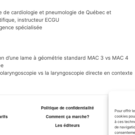
aire de cardiologie et pneumologie de Québec et
tifique, instructeur ECGU
gence spécialisée
ation d’une lame à géométrie standard MAC 3 vs MAC 4
ée
déolaryngoscopie vs la laryngoscopie directe en contexte
Politique de confidentialité
P
Pour offrir 
rifs
Comment ça marche?
cookies pour
à ces techn
Les éditeurs
Le
de navigatio
consentement