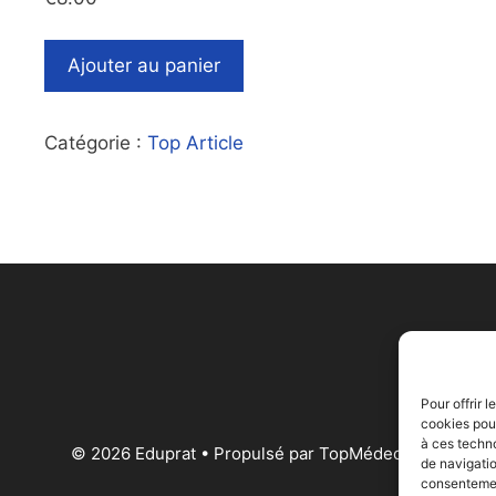
Ajouter au panier
Catégorie :
Top Article
Pour offrir 
cookies pour
à ces techn
© 2026 Eduprat • Propulsé par TopMédecine
de navigatio
consentement