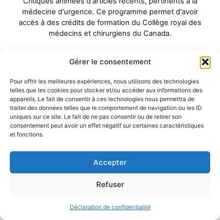
Critiques animées d'articles récents, pertinents à la
médecine d'urgence. Ce programme permet d'avoir
accès à des crédits de formation du Collège royal des
médecins et chirurgiens du Canada.
Dans cette section, vous retrouverez des « Top Article -
Gérer le consentement
Club ». Cette activité de formation comprend une analyse
d’article(s) et une discussion entre expert(s) du domaine
Pour offrir les meilleures expériences, nous utilisons des technologies
de soins et des apprenants. C’est souvent à l’image des
telles que les cookies pour stocker et/ou accéder aux informations des
clubs de lecture!
appareils. Le fait de consentir à ces technologies nous permettra de
traiter des données telles que le comportement de navigation ou les ID
uniques sur ce site. Le fait de ne pas consentir ou de retirer son
consentement peut avoir un effet négatif sur certaines caractéristiques
et fonctions.
Accepter
Dans la section des abonnés, vous retrouverez aussi des
Refuser
Top en UN (une vidéo animée résumant un sujet « chaud
» en MU), nos pré-post tests pour les crédits de
Déclaration de confidentialité
formation et les commentaires de notre communauté de