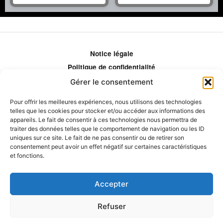
Notice légale
Politique de confidentialité
Politique de remboursement
Gérer le consentement
Politique d'ajustement des tarifs
Pour offrir les meilleures expériences, nous utilisons des technologies
Comment ça marche?
telles que les cookies pour stocker et/ou accéder aux informations des
appareils. Le fait de consentir à ces technologies nous permettra de
Qui sommes-nous?
traiter des données telles que le comportement de navigation ou les ID
Obtenir les crédits
uniques sur ce site. Le fait de ne pas consentir ou de retirer son
consentement peut avoir un effet négatif sur certaines caractéristiques
Les éditeurs
et fonctions.
Les experts et collaborateurs
Accepter
Refuser
© 2026 Eduprat • Propulsé par TopMédecine