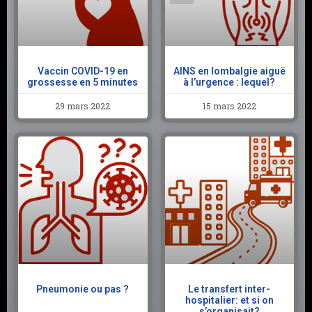
Vaccin COVID-19 en
AINS en lombalgie aiguë
grossesse en 5 minutes
à l’urgence : lequel?
29 mars 2022
15 mars 2022
Pneumonie ou pas ?
Le transfert inter-
hospitalier: et si on
s’organisait?