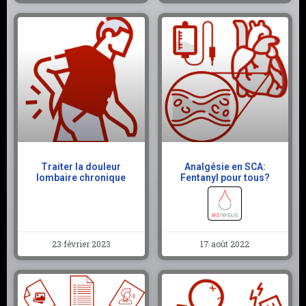
Traiter la douleur
Analgésie en SCA:
lombaire chronique
Fentanyl pour tous?
23 février 2023
17 août 2022