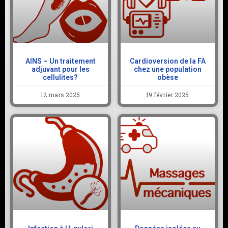
AINS – Un traitement
Cardioversion de la FA
adjuvant pour les
chez une population
cellulites?
obèse
12 mars 2025
19 février 2025