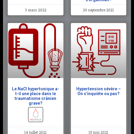
3 mars 2022
29 septembre 2021
Le NaCl hypertonique a-
Hypertension sévère –
t-il une place dans le
On s’inquiète ou pas?
traumatisme crânien
grave?
14 juillet 2021
15 juin 2021