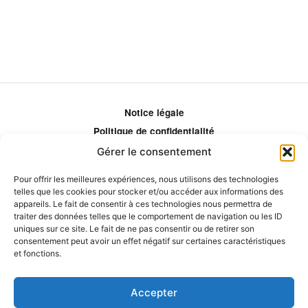
Notice légale
Politique de confidentialité
Politique de remboursement
Gérer le consentement
Politique d'ajustement des tarifs
Pour offrir les meilleures expériences, nous utilisons des technologies
Comment ça marche?
telles que les cookies pour stocker et/ou accéder aux informations des
Qui sommes-nous?
appareils. Le fait de consentir à ces technologies nous permettra de
traiter des données telles que le comportement de navigation ou les ID
Obtenir les crédits
uniques sur ce site. Le fait de ne pas consentir ou de retirer son
Les éditeurs
consentement peut avoir un effet négatif sur certaines caractéristiques
et fonctions.
Les experts et collaborateurs
Accepter