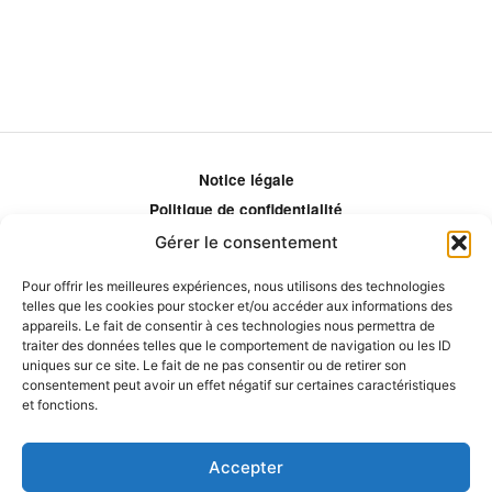
Notice légale
Politique de confidentialité
Politique de remboursement
Gérer le consentement
Politique d'ajustement des tarifs
Pour offrir les meilleures expériences, nous utilisons des technologies
Comment ça marche?
telles que les cookies pour stocker et/ou accéder aux informations des
Qui sommes-nous?
appareils. Le fait de consentir à ces technologies nous permettra de
traiter des données telles que le comportement de navigation ou les ID
Obtenir les crédits
uniques sur ce site. Le fait de ne pas consentir ou de retirer son
Les éditeurs
consentement peut avoir un effet négatif sur certaines caractéristiques
et fonctions.
Les experts et collaborateurs
Accepter