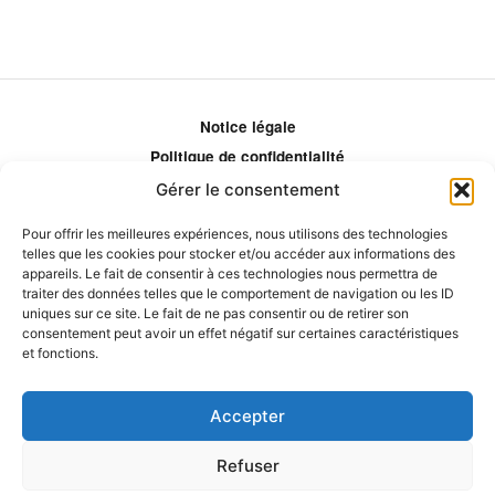
Notice légale
Politique de confidentialité
Politique de remboursement
Gérer le consentement
Politique d'ajustement des tarifs
Pour offrir les meilleures expériences, nous utilisons des technologies
Comment ça marche?
telles que les cookies pour stocker et/ou accéder aux informations des
appareils. Le fait de consentir à ces technologies nous permettra de
Qui sommes-nous?
traiter des données telles que le comportement de navigation ou les ID
Obtenir les crédits
uniques sur ce site. Le fait de ne pas consentir ou de retirer son
consentement peut avoir un effet négatif sur certaines caractéristiques
Les éditeurs
et fonctions.
Les experts et collaborateurs
Accepter
Refuser
© 2026 Eduprat • Propulsé par TopMédecine