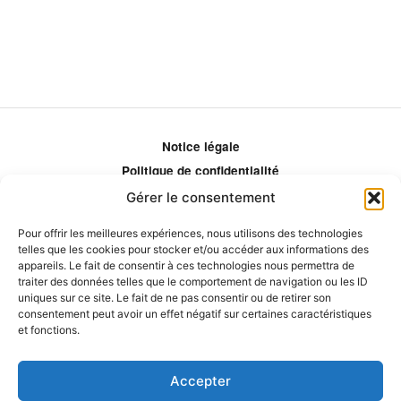
Notice légale
Politique de confidentialité
Politique de remboursement
Gérer le consentement
Politique d'ajustement des tarifs
Pour offrir les meilleures expériences, nous utilisons des technologies
Comment ça marche?
telles que les cookies pour stocker et/ou accéder aux informations des
Qui sommes-nous?
appareils. Le fait de consentir à ces technologies nous permettra de
traiter des données telles que le comportement de navigation ou les ID
Obtenir les crédits
uniques sur ce site. Le fait de ne pas consentir ou de retirer son
Les éditeurs
consentement peut avoir un effet négatif sur certaines caractéristiques
et fonctions.
Les experts et collaborateurs
Accepter