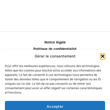
Notice légale
Politique de confidentialité
Politique de remboursement
Gérer le consentement
Politique d'ajustement des tarifs
Pour offrir les meilleures expériences, nous utilisons des technologies
Comment ça marche?
telles que les cookies pour stocker et/ou accéder aux informations des
Qui sommes-nous?
appareils. Le fait de consentir à ces technologies nous permettra de
traiter des données telles que le comportement de navigation ou les ID
Obtenir les crédits
uniques sur ce site. Le fait de ne pas consentir ou de retirer son
Les éditeurs
consentement peut avoir un effet négatif sur certaines caractéristiques
et fonctions.
Les experts et collaborateurs
Accepter