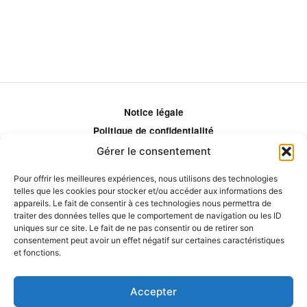
Notice légale
Politique de confidentialité
Politique de remboursement
Gérer le consentement
Politique d'ajustement des tarifs
Pour offrir les meilleures expériences, nous utilisons des technologies
Comment ça marche?
telles que les cookies pour stocker et/ou accéder aux informations des
Qui sommes-nous?
appareils. Le fait de consentir à ces technologies nous permettra de
traiter des données telles que le comportement de navigation ou les ID
Obtenir les crédits
uniques sur ce site. Le fait de ne pas consentir ou de retirer son
Les éditeurs
consentement peut avoir un effet négatif sur certaines caractéristiques
et fonctions.
Les experts et collaborateurs
Accepter