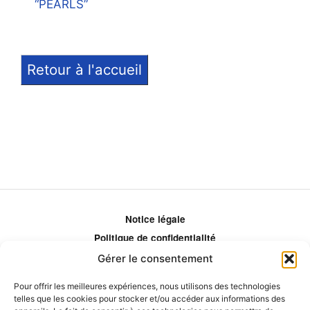
“PEARLS”
Retour à l'accueil
Notice légale
Politique de confidentialité
Politique de remboursement
Gérer le consentement
Politique d'ajustement des tarifs
Pour offrir les meilleures expériences, nous utilisons des technologies
Comment ça marche?
telles que les cookies pour stocker et/ou accéder aux informations des