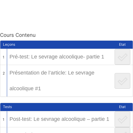
Cours Contenu
Leçons
Etat
Pré-test: Le sevrage alcoolique- partie 1
1
Présentation de l’article: Le sevrage
2
alcoolique #1
Tests
Etat
Post-test: Le sevrage alcoolique – partie 1
1