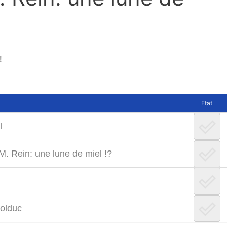
!
Etat
l
 M. Rein: une lune de miel !?
Bolduc