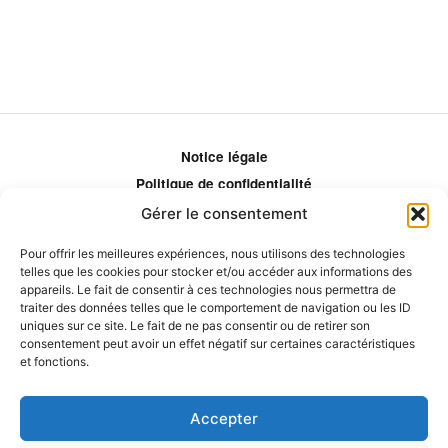
Notice légale
Politique de confidentialité
Politique de remboursement
Gérer le consentement
Politique d'ajustement des tarifs
Pour offrir les meilleures expériences, nous utilisons des technologies
Comment ça marche?
telles que les cookies pour stocker et/ou accéder aux informations des
appareils. Le fait de consentir à ces technologies nous permettra de
Qui sommes-nous?
traiter des données telles que le comportement de navigation ou les ID
Obtenir les crédits
uniques sur ce site. Le fait de ne pas consentir ou de retirer son
consentement peut avoir un effet négatif sur certaines caractéristiques
Les éditeurs
et fonctions.
Les experts et collaborateurs
Accepter