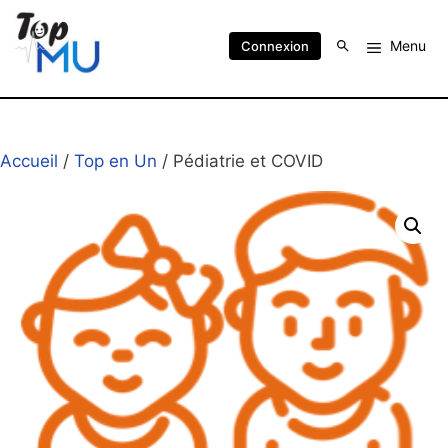
Menu
Connexion
Accueil
/
Top en Un
/ Pédiatrie et COVID