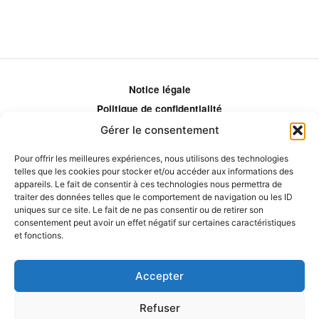
Notice légale
Politique de confidentialité
Politique de remboursement
Gérer le consentement
Politique d'ajustement des tarifs
Pour offrir les meilleures expériences, nous utilisons des technologies
Comment ça marche?
telles que les cookies pour stocker et/ou accéder aux informations des
appareils. Le fait de consentir à ces technologies nous permettra de
Qui sommes-nous?
traiter des données telles que le comportement de navigation ou les ID
Obtenir les crédits
uniques sur ce site. Le fait de ne pas consentir ou de retirer son
consentement peut avoir un effet négatif sur certaines caractéristiques
Les éditeurs
et fonctions.
Les experts et collaborateurs
Accepter
Refuser