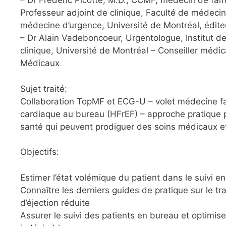
– Dr Frédéric Picotte, M.D., CCMF, médecin de fam
Professeur adjoint de clinique, Faculté de médec
médecine d’urgence, Université de Montréal, édit
– Dr Alain Vadeboncoeur, Urgentologue, Institut de
clinique, Université de Montréal – Conseiller médica
Médicaux
Sujet traité:
Collaboration TopMF et ECG-U – volet médecine fam
cardiaque au bureau (HFrEF) – approche pratique po
santé qui peuvent prodiguer des soins médicaux et
Objectifs:
Estimer l’état volémique du patient dans le suivi e
Connaître les derniers guides de pratique sur le tr
d’éjection réduite
Assurer le suivi des patients en bureau et optimiser