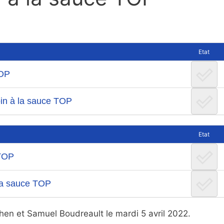
Etat
TOP
soin à la sauce TOP
Etat
 TOP
 la sauce TOP
en et Samuel Boudreault le mardi 5 avril 2022.