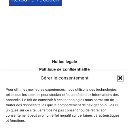
Notice légale
Politique de confidentialité
Politique de remboursement
Gérer le consentement
Politique d'ajustement des tarifs
Pour offrir les meilleures expériences, nous utilisons des technologies
Comment ça marche?
telles que les cookies pour stocker et/ou accéder aux informations des
appareils. Le fait de consentir à ces technologies nous permettra de
Qui sommes-nous?
traiter des données telles que le comportement de navigation ou les ID
Obtenir les crédits
uniques sur ce site. Le fait de ne pas consentir ou de retirer son
consentement peut avoir un effet négatif sur certaines caractéristiques
Les éditeurs
et fonctions.
Les experts et collaborateurs