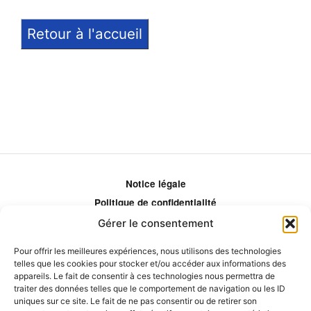
Retour à l'accueil
Notice légale
Politique de confidentialité
Politique de remboursement
Gérer le consentement
Politique d'ajustement des tarifs
Pour offrir les meilleures expériences, nous utilisons des technologies
Comment ça marche?
telles que les cookies pour stocker et/ou accéder aux informations des
Qui sommes-nous?
appareils. Le fait de consentir à ces technologies nous permettra de
traiter des données telles que le comportement de navigation ou les ID
Obtenir les crédits
uniques sur ce site. Le fait de ne pas consentir ou de retirer son