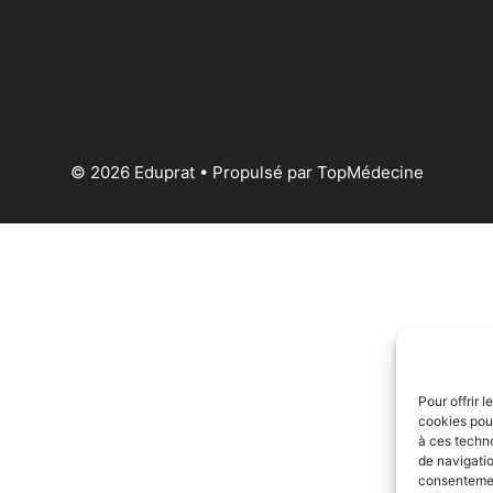
© 2026 Eduprat • Propulsé par TopMédecine
Pour offrir 
cookies pour
à ces techn
de navigatio
consentement