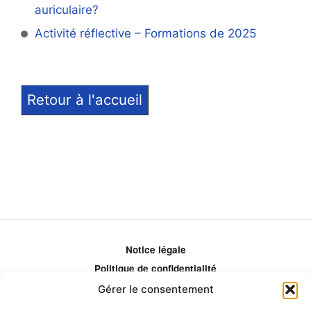
auriculaire?
Activité réflective – Formations de 2025
Retour à l'accueil
Notice légale
Politique de confidentialité
Politique de remboursement
Gérer le consentement
Politique d'ajustement des tarifs