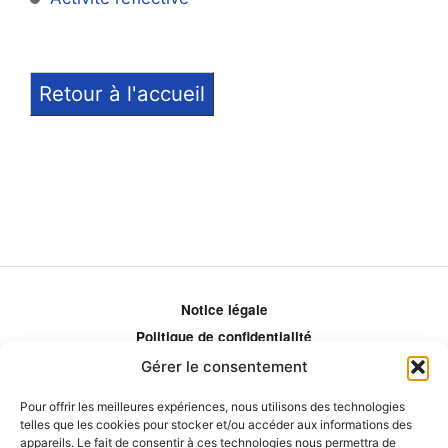
Retour à l'accueil
Notice légale
Politique de confidentialité
Politique de remboursement
Gérer le consentement
Politique d'ajustement des tarifs
Pour offrir les meilleures expériences, nous utilisons des technologies
Comment ça marche?
telles que les cookies pour stocker et/ou accéder aux informations des
Qui sommes-nous?
appareils. Le fait de consentir à ces technologies nous permettra de