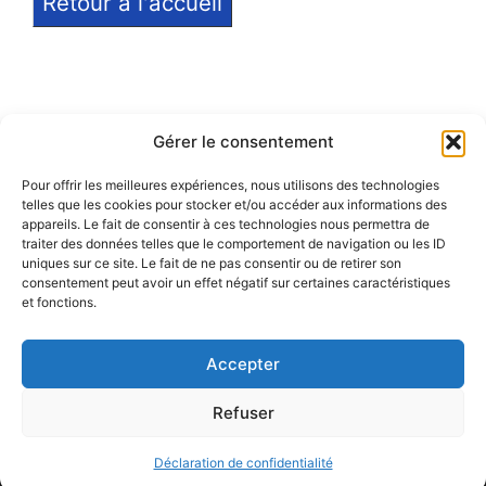
Retour à l'accueil
Gérer le consentement
Pour offrir les meilleures expériences, nous utilisons des technologies
telles que les cookies pour stocker et/ou accéder aux informations des
Notice légale
appareils. Le fait de consentir à ces technologies nous permettra de
traiter des données telles que le comportement de navigation ou les ID
Politique de confidentialité
uniques sur ce site. Le fait de ne pas consentir ou de retirer son
consentement peut avoir un effet négatif sur certaines caractéristiques
et fonctions.
Politique de remboursement
Accepter
Refuser
© 2026 Eduprat • Propulsé par TopMédecine
Déclaration de confidentialité