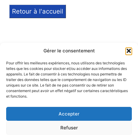
Retour à l'accueil
Gérer le consentement
Pour offrir les meilleures expériences, nous utilisons des technologies
telles que les cookies pour stocker et/ou accéder aux informations des
Notice légale
appareils. Le fait de consentir à ces technologies nous permettra de
traiter des données telles que le comportement de navigation ou les ID
Politique de confidentialité
uniques sur ce site. Le fait de ne pas consentir ou de retirer son
consentement peut avoir un effet négatif sur certaines caractéristiques
et fonctions.
Politique de remboursement
Accepter
Refuser
© 2026 Eduprat • Propulsé par TopMédecine