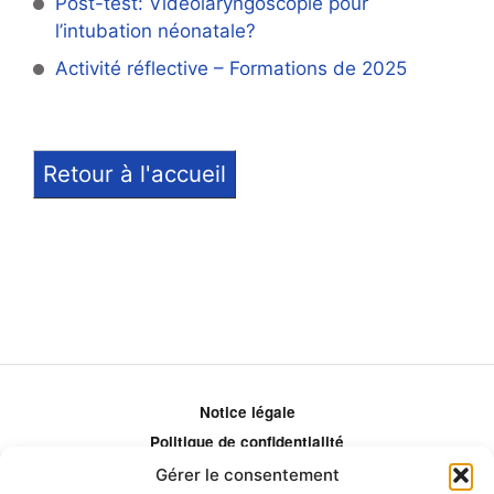
Post-test: Vidéolaryngoscopie pour
l’intubation néonatale?
Activité réflective – Formations de 2025
Retour à l'accueil
Notice légale
Politique de confidentialité
Politique de remboursement
Gérer le consentement