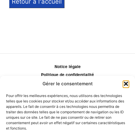
Retour à l'accueil
Notice légale
Politique de confidentialité
Politique de remboursement
Gérer le consentement
Politique d'ajustement des tarifs
Pour offrir les meilleures expériences, nous utilisons des technologies
Comment ça marche?
telles que les cookies pour stocker et/ou accéder aux informations des
Qui sommes-nous?
appareils. Le fait de consentir à ces technologies nous permettra de
traiter des données telles que le comportement de navigation ou les ID
Obtenir les crédits
uniques sur ce site. Le fait de ne pas consentir ou de retirer son
Les éditeurs
consentement peut avoir un effet négatif sur certaines caractéristiques
et fonctions.
Les experts et collaborateurs