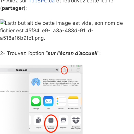
1- Allez sur
TopSPU.ca
et retrouvez cette icône
(
partager
):
2- Trouvez l’option “
sur l’écran d’accueil
“: