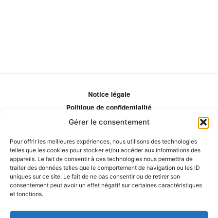
Notice légale
Politique de confidentialité
Politique de remboursement
Gérer le consentement
Politique d'ajustement des tarifs
Pour offrir les meilleures expériences, nous utilisons des technologies
Comment ça marche?
telles que les cookies pour stocker et/ou accéder aux informations des
appareils. Le fait de consentir à ces technologies nous permettra de
Qui sommes-nous?
traiter des données telles que le comportement de navigation ou les ID
Obtenir les crédits
uniques sur ce site. Le fait de ne pas consentir ou de retirer son
consentement peut avoir un effet négatif sur certaines caractéristiques
Les éditeurs
et fonctions.
Les experts et collaborateurs