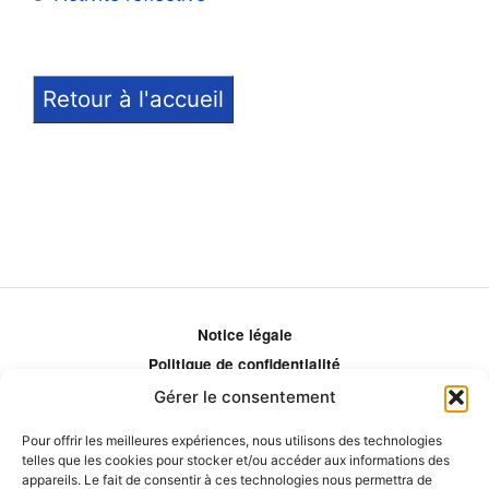
Retour à l'accueil
Notice légale
Politique de confidentialité
Politique de remboursement
Gérer le consentement
Politique d'ajustement des tarifs
Pour offrir les meilleures expériences, nous utilisons des technologies
Comment ça marche?
telles que les cookies pour stocker et/ou accéder aux informations des
Qui sommes-nous?
appareils. Le fait de consentir à ces technologies nous permettra de