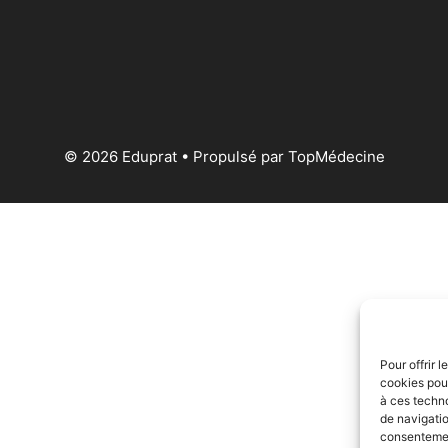
© 2026 Eduprat • Propulsé par TopMédecine
Pour offrir 
cookies pour
à ces techn
de navigatio
consentement