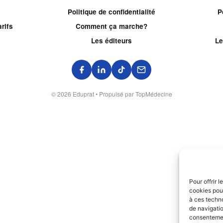
Politique de confidentialité
P
rifs
Comment ça marche?
Les éditeurs
Le
© 2026 Eduprat • Propulsé par TopMédecine
Pour offrir 
cookies pour
à ces techn
de navigatio
consentement