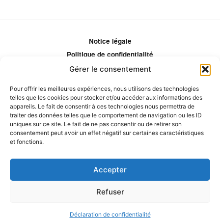
Notice légale
Politique de confidentialité
Politique de remboursement
Gérer le consentement
Politique d'ajustement des tarifs
Pour offrir les meilleures expériences, nous utilisons des technologies
Comment ça marche?
telles que les cookies pour stocker et/ou accéder aux informations des
appareils. Le fait de consentir à ces technologies nous permettra de
Qui sommes-nous?
traiter des données telles que le comportement de navigation ou les ID
Obtenir les crédits
uniques sur ce site. Le fait de ne pas consentir ou de retirer son
consentement peut avoir un effet négatif sur certaines caractéristiques
Les éditeurs
et fonctions.
Les experts et collaborateurs
Accepter
Refuser
© 2026 Eduprat • Propulsé par TopMédecine
Déclaration de confidentialité